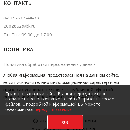
КОНТАКТЫ
8-919-877-44-33
2002852@bk.ru
Пн-Пт с 09:00 до 17:00
ПОЛИТИКА
Политика обработки персональных данных
Любая информация, представленная на данном сайте,
носит исключительно информационный характер и ни
при каких условиях не является публичной офертой,
При использовании сайта Вы подтверждаете свое
определяемой положениями статьи 437 ГК РФ.
согласие на использование "Хлебный ПривозЪ" cookie
файлов. С подробной информацией Вы можете
ознакомиться,
перейдя по ссылке
.
2026
Все права защищены.
OK
Разработано в